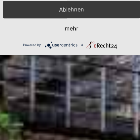
achklamm Wand
Ablehnen
mehr
Powered by
&