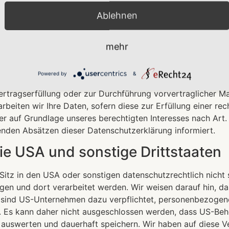
Ablehnen
tsgrundlagen der Datenverarbeitu
arbeiten wir Ihre personenbezogenen Daten auf Grundlage von
mehr
 1 DSGVO verarbeitet werden. Im Falle einer ausdrücklich
em auf Grundlage von Art. 49 Abs. 1 lit. a DSGVO. Sofern S
Powered by
&
ing) eingewilligt haben, erfolgt die Datenverarbeitung zusä
 Vertragserfüllung oder zur Durchführung vorvertraglicher M
rbeiten wir Ihre Daten, sofern diese zur Erfüllung einer rec
er auf Grundlage unseres berechtigten Interesses nach Art. 
genden Absätzen dieser Datenschutzerklärung informiert.
ie USA und sonstige Drittstaaten
z in den USA oder sonstigen datenschutzrechtlich nicht si
gen und dort verarbeitet werden. Wir weisen darauf hin, da
e sind US-Unternehmen dazu verpflichtet, personenbezoge
n. Es kann daher nicht ausgeschlossen werden, dass US-Beh
uswerten und dauerhaft speichern. Wir haben auf diese Ver