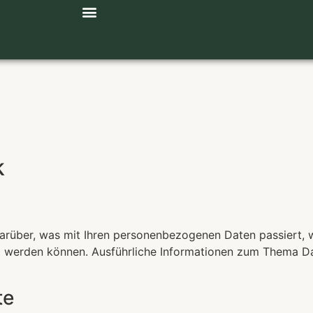
Hotel in Berchtesgaden
k
darüber, was mit Ihren personenbezogenen Daten passiert,
iert werden können. Ausführliche Informationen zum Thema 
te