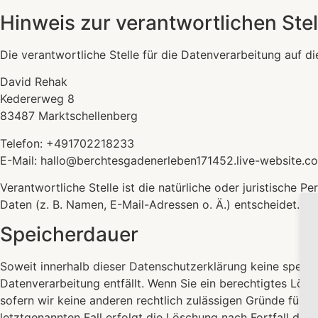
Hinweis zur verantwortlichen Stel
Die verantwortliche Stelle für die Datenverarbeitung auf di
David Rehak
Kedererweg 8
83487 Marktschellenberg
Telefon: +491702218233
E-Mail: hallo@berchtesgadenerleben171452.live-website.c
Verantwortliche Stelle ist die natürliche oder juristische
Daten (z. B. Namen, E-Mail-Adressen o. Ä.) entscheidet.
Speicherdauer
Soweit innerhalb dieser Datenschutzerklärung keine spezie
Datenverarbeitung entfällt. Wenn Sie ein berechtigtes Lös
sofern wir keine anderen rechtlich zulässigen Gründe für 
letztgenannten Fall erfolgt die Löschung nach Fortfall dies