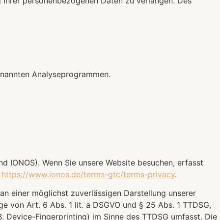
g Ihrer personenbezogenen Daten zu verlangen. Des
ogenannten Analyseprogrammen.
end IONOS). Wenn Sie unsere Website besuchen, erfasst
:
https://www.ionos.de/terms-gtc/terms-privacy
.
an einer möglichst zuverlässigen Darstellung unserer
ge von Art. 6 Abs. 1 lit. a DSGVO und § 25 Abs. 1 TTDSG,
B. Device-Fingerprinting) im Sinne des TTDSG umfasst. Die