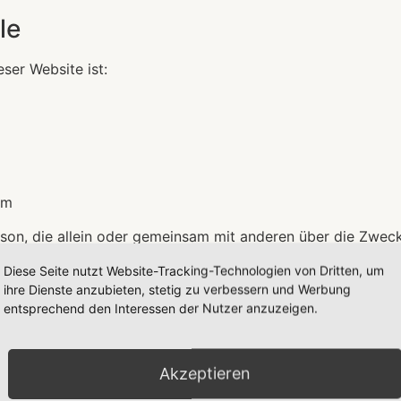
le
eser Website ist:
om
 Person, die allein oder gemeinsam mit anderen über die Zw
Diese Seite nutzt Website-Tracking-Technologien von Dritten, um
ihre Dienste anzubieten, stetig zu verbessern und Werbung
entsprechend den Interessen der Nutzer anzuzeigen.
llere Speicherdauer genannt wurde, verbleiben Ihre person
chersuchen geltend machen oder eine Einwilligung zur Date
Akzeptieren
die Speicherung Ihrer personenbezogenen Daten haben (z. B.
er Gründe.