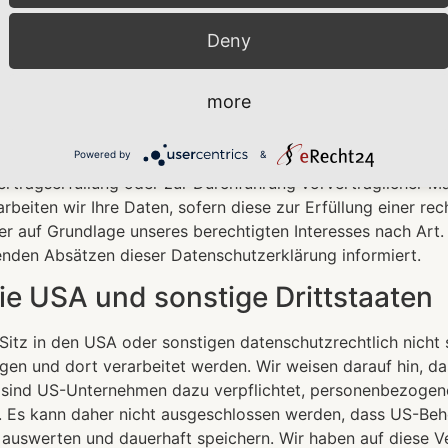
tsgrundlagen der Datenverarbeitu
Deny
arbeiten wir Ihre personenbezogenen Daten auf Grundlage von
more
 1 DSGVO verarbeitet werden. Im Falle einer ausdrücklich
em auf Grundlage von Art. 49 Abs. 1 lit. a DSGVO. Sofern S
Powered by
&
ing) eingewilligt haben, erfolgt die Datenverarbeitung zusä
 Vertragserfüllung oder zur Durchführung vorvertraglicher M
rbeiten wir Ihre Daten, sofern diese zur Erfüllung einer rec
er auf Grundlage unseres berechtigten Interesses nach Art. 
genden Absätzen dieser Datenschutzerklärung informiert.
ie USA und sonstige Drittstaaten
z in den USA oder sonstigen datenschutzrechtlich nicht si
gen und dort verarbeitet werden. Wir weisen darauf hin, da
e sind US-Unternehmen dazu verpflichtet, personenbezoge
n. Es kann daher nicht ausgeschlossen werden, dass US-Beh
uswerten und dauerhaft speichern. Wir haben auf diese Ver