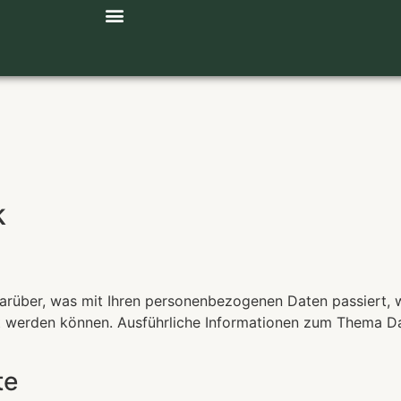
Hotel v Berchtesgadenu
Nezávazná poptávka
k
darüber, was mit Ihren personenbezogenen Daten passiert,
iert werden können. Ausführliche Informationen zum Thema 
te