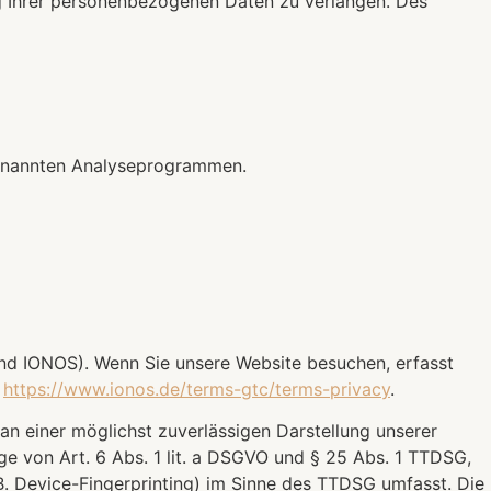
g Ihrer personenbezogenen Daten zu verlangen. Des
ogenannten Analyseprogrammen.
end IONOS). Wenn Sie unsere Website besuchen, erfasst
:
https://www.ionos.de/terms-gtc/terms-privacy
.
an einer möglichst zuverlässigen Darstellung unserer
ge von Art. 6 Abs. 1 lit. a DSGVO und § 25 Abs. 1 TTDSG,
B. Device-Fingerprinting) im Sinne des TTDSG umfasst. Die