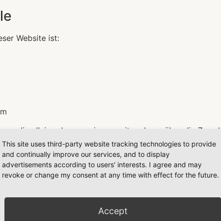
le
eser Website ist:
om
 Person, die allein oder gemeinsam mit anderen über die Zw
This site uses third-party website tracking technologies to provide
and continually improve our services, and to display
advertisements according to users' interests. I agree and may
revoke or change my consent at any time with effect for the future.
llere Speicherdauer genannt wurde, verbleiben Ihre person
chersuchen geltend machen oder eine Einwilligung zur Date
die Speicherung Ihrer personenbezogenen Daten haben (z. B.
Accept
er Gründe.